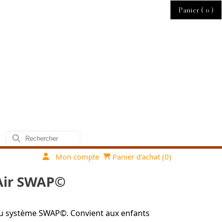
Panier (
0
)
Mon compte
Panier d'achat (
0
)
 Air SWAP©
du système SWAP©. Convient aux enfants