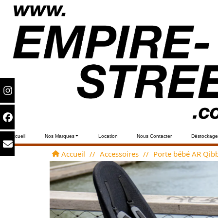
Accueil
Nos Marques
Location
Nous Contacter
Déstockage
Accueil
//
Accessoires
//
Porte bébé AR Qib