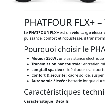
PHATFOUR FLX+ – V
Le
PHATFOUR FLX+
est un
vélo cargo électri
puissance, confort et robustesse, il transfor
Pourquoi choisir le P
Moteur 250W
: une assistance électrique 
Transmission par courroie
: entretien mi
Longtail spacieux
: idéal pour transpor
Confort & sécurité
: cadre solide, suspe
Autonomie élevée
: batterie longue dur
Caractéristiques techn
Caractéristique
Détails