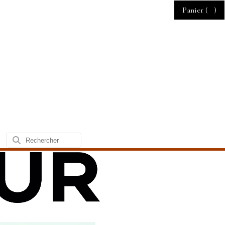
Panier (
)