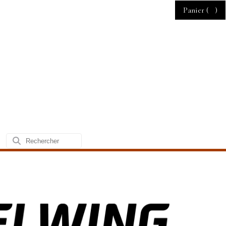
Panier (
)